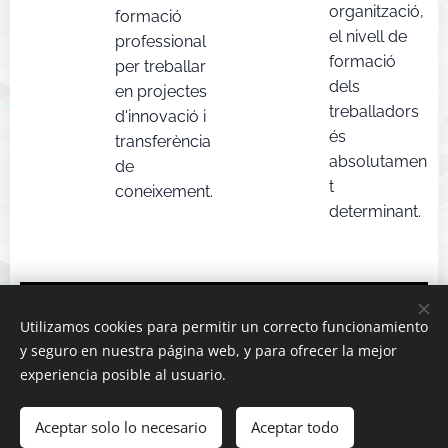
organització,
formació
el nivell de
professional
formació
per treballar
dels
en projectes
treballadors
d'innovació i
és
transferència
absolutamen
de
t
coneixement.
determinant.
Utilizamos cookies para permitir un correcto funcionamiento
y seguro en nuestra página web, y para ofrecer la mejor
experiencia posible al usuario.
Aceptar solo lo necesario
Aceptar todo
Comenzar
¡Crea tu página web gratis!