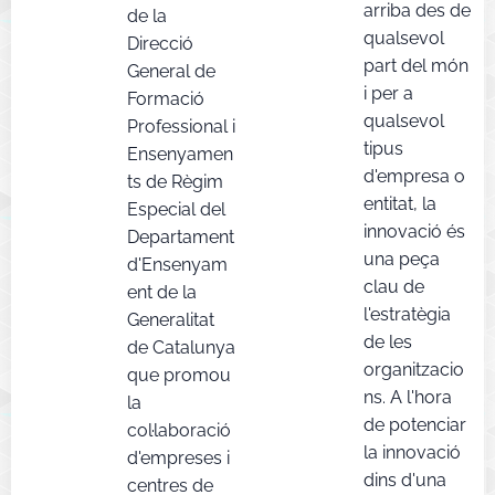
arriba des de
de la
qualsevol
Direcció
part del món
General de
i per a
Formació
qualsevol
Professional i
tipus
Ensenyamen
d'empresa o
ts de Règim
entitat, la
Especial del
innovació és
Departament
una peça
d'Ensenyam
clau de
ent de la
l'estratègia
Generalitat
de les
de Catalunya
organitzacio
que promou
ns. A l'hora
la
de potenciar
col·laboració
la innovació
d'empreses i
dins d'una
centres de