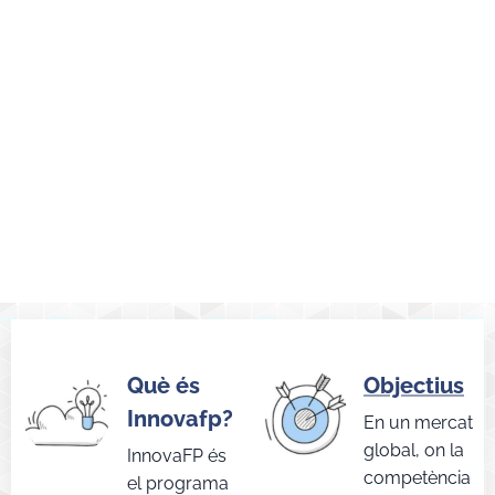
Què és
Objectius
Innovafp?
En un mercat
global, on la
InnovaFP és
competència
el programa